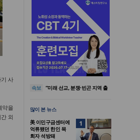
[최원호 목사의 영혼의 양식 63]
말씀은 같은데 왜 열매는 다를
美 이민구금센터에 억류됐던
사기 사
까?
한인 목회자 석방돼
우크라 선교사 3부자의 헌신
속보
“미사일 속에서도 복음은 전해
“미래 선교, 분쟁·빈곤 지역 출
진다”
신이 주도”
인도 마하라슈트라주 개종 금
지법 시행… 기독교계 강력 반
[최원호 목사의 영혼의 양식 63]
 계약을
많이 본 뉴스
발
말씀은 같은데 왜 열매는 다를
美 이민구금센터에 억류됐던
시간 외
까?
한인 목회자 석방돼
美 이민구금센터에
1
억류됐던 한인 목
회자 석방돼