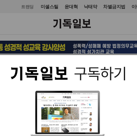
미셸스틸
윤대혁
낙태약
차별금지법
이
트랜딩
목회·신학
신학
입력 2026. 01. 08 19:31