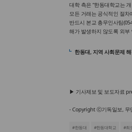
대학 측은 “한동대학교는 개
모든 거래는 공식적인 절차에
반드시 본교 총무인사팀(054
해가 발생하지 않도록 외부 
한동대, 지역 사회문제 
▶ 기사제보 및 보도자료 press@
- Copyright ⓒ기독일보,
#
한동대
#
한동대학교
#
최