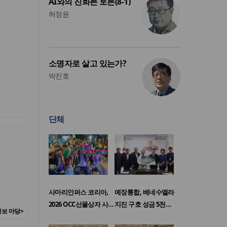
AI와의 진화론 토론(8-1)
허정윤
소명자로 살고 있는가?
박진호
단체
사마리안퍼스 코리아,
예장통합, 베네수엘라
2026 OCC선물상자 사…
지진 구호 성금 5천…
보 마당>