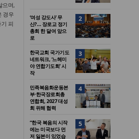
않으며,
은 경우
‘여성 강도사’ 무
2
사기 피
산?… 장로교 정기
총회 한 달여 앞으
로
한국교회 국가기도
3
네트워크, ‘느헤미
야 연합기도회’ 시
작
민족복음화운동본
4
부·한국장로회총
연합회, 2027 대성
회 위해 협력
“한국 복음의 시작
5
에는 미국보다 먼
저 일본이 있었습