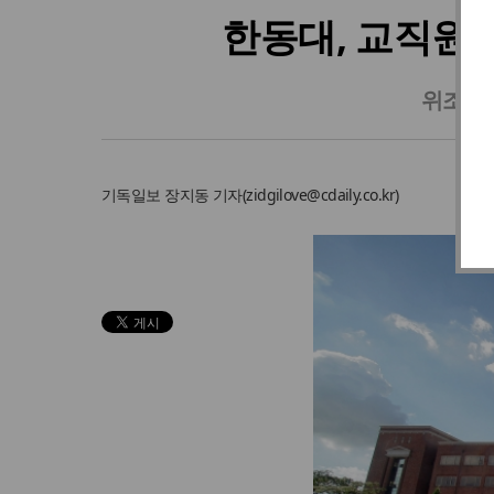
한동대, 교직원 
위조 신
기독일보
장지동 기자
(
zidgilove@cdaily.co.kr
)