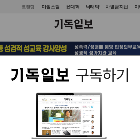
미셸스틸
윤대혁
낙태약
차별금지법
이
트랜딩
교회일반
교회
입력 2025. 10. 02 15:13