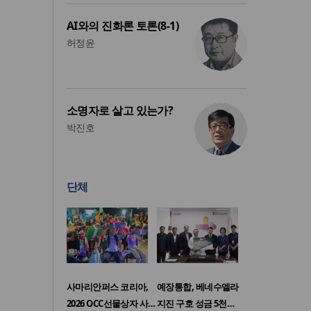
AI와의 진화론 토론(8-1)
허정윤
소명자로 살고 있는가?
박진호
단체
사마리안퍼스 코리아,
예장통합, 베네수엘라
2026 OCC선물상자 사…
지진 구호 성금 5천…