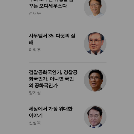
꾸는 오디세우스다
정재우
사무엘서 35. 다윗의 실
패
이희우
검찰공화국인가, 경찰공
화국인가, 아니면 국민
의 공화국인가
양기성
세상에서 가장 위대한
이야기
신성욱