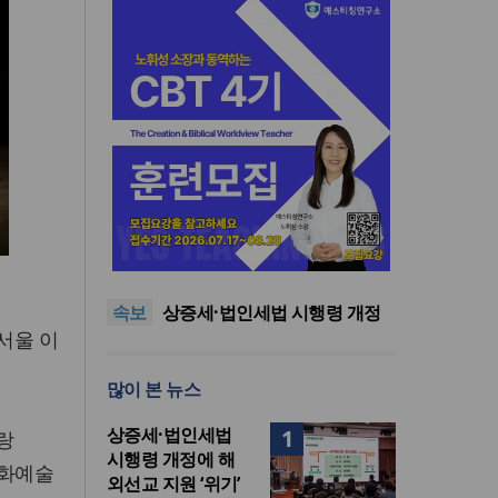
장신대 교회음악학과, KEDI 재
심의 거쳐 ‘종교지도자 양성 학
한인세계선교사회(KWMF) 대
과’ 최종 인정
표회장 이·취임식 열려
차인표 “신애라가 만나게 해준
속보
딸이 내 인생을 바꿔”
상증세·법인세법 시행령 개정
 서울 이
에 해외선교 지원 ‘위기’
올리벳대학교, 120만 평 리버사
이드 대학 캠퍼스 영구 사용 승
장신대 교회음악학과, KEDI 재
많이 본 뉴스
인… 장기 개발 기반 확보
심의 거쳐 ‘종교지도자 양성 학
한인세계선교사회(KWMF) 대
과’ 최종 인정
표회장 이·취임식 열려
상증세·법인세법
1
랑
시행령 개정에 해
영화예술
외선교 지원 ‘위기’