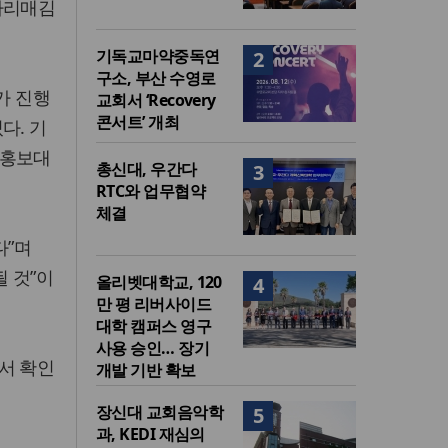
자리매김
기독교마약중독연
2
구소, 부산 수영로
가 진행
교회서 ‘Recovery
콘서트’ 개최
다. 기
 홍보대
총신대, 우간다
3
RTC와 업무협약
체결
다”며
 것”이
올리벳대학교, 120
4
만 평 리버사이드
대학 캠퍼스 영구
사용 승인… 장기
)에서 확인
개발 기반 확보
장신대 교회음악학
5
과, KEDI 재심의