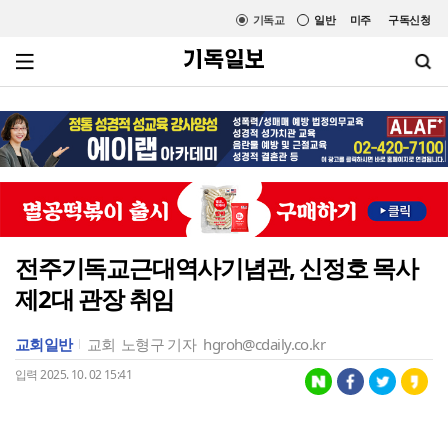
기독교
일반
미주
구독신청
전주기독교근대역사기념관, 신정호 목사
제2대 관장 취임
교회일반
교회
노형구 기자
hgroh@cdaily.co.kr
입력 2025. 10. 02 15:41