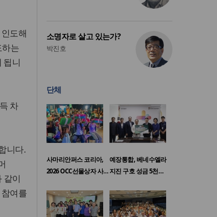
 인도해
소명자로 살고 있는가?
도하는
박진호
게 됩니
단체
득 차
합니다.
사마리안퍼스 코리아,
예장통합, 베네수엘라
머
2026 OCC선물상자 사…
지진 구호 성금 5천…
과 같이
 참여를