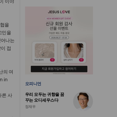
같이 이야
위협을
 고민을
벗어나는
같이 접
난의 여
 in
오피니언
우리 모두는 귀향을 꿈
다른 사
꾸는 오디세우스다
정재우