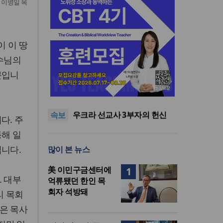
인 이병일 목
 이 땅
예수님의
문입니
[최원호 목사의 영혼의 양식 63]
말씀은 같은데 왜 열매는 다를
美 이민구금센터에 억류됐던
까?
한인 목회자 석방돼
우크라 선교사 3부자의 헌신
속보
“미사일 속에서도 복음은 전해
“미래 선교, 분쟁·빈곤 지역 출
다. 주
진다”
신이 주도”
인도 마하라슈트라주 개종 금
통해 일
지법 시행… 기독교계 강력 반
[최원호 목사의 영혼의 양식 63]
입니다.
많이 본 뉴스
발
말씀은 같은데 왜 열매는 다를
美 이민구금센터에 억류됐던
까?
한인 목회자 석방돼
美 이민구금센터에
1
. 대부
억류됐던 한인 목
회자 석방돼
리 목회
은 목사