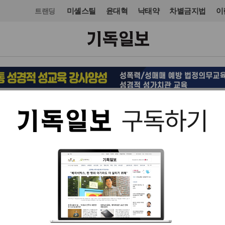
미셸스틸
윤대혁
낙태약
차별금지법
이
트랜딩
오피니언·칼럼
칼럼
입력 2025. 09. 30 09:59