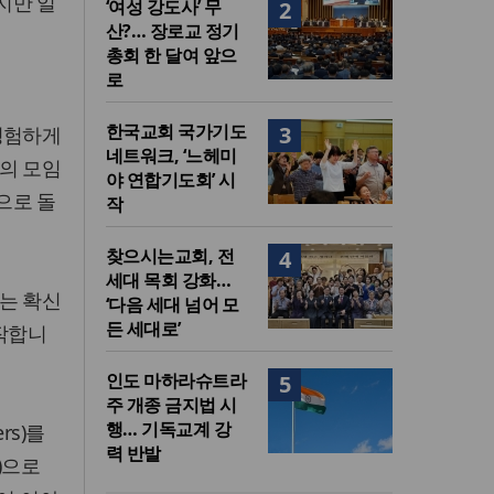
지만 일
‘여성 강도사’ 무
2
산?… 장로교 정기
총회 한 달여 앞으
로
한국교회 국가기도
3
경험하게
네트워크, ‘느헤미
의 모임
야 연합기도회’ 시
으로 돌
작
찾으시는교회, 전
4
세대 목회 강화…
는 확신
‘다음 세대 넘어 모
든 세대로’
시작합니
인도 마하라슈트라
5
주 개종 금지법 시
행… 기독교계 강
rs)를
력 반발
p)으로