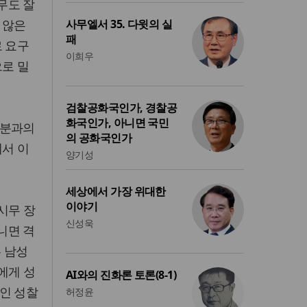
무도 잘
 않은
사무엘서 35. 다윗의 실
패
로 요구
이희우
으로 밀
검찰공화국인가, 경찰공
화국인가, 아니면 국민
그분과의
의 공화국인가
에서 이
양기성
세상에서 가장 위대한
이야기
시무 장
신성욱
니면 격
는 남성
에게 성
AI와의 진화론 토론(8-1)
인 성찰
허정윤