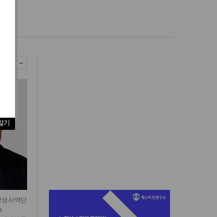
4)
않기
남성 사역단
e