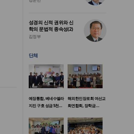
성경의 신적 권위와 신
학의 문법적 종속성(2)
김정부
단체
예장통합, 베네수엘라
해외한인장로회 여선교
지진 구호 성금 5천…
회연합회, 장학금 …