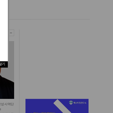
2)
않기
남성 사역단
e