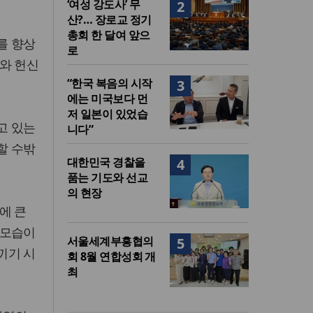
‘여성 강도사’ 무
2
산?… 장로교 정기
총회 한 달여 앞으
를 향상
로
와 헌신
“한국 복음의 시작
3
에는 미국보다 먼
저 일본이 있었습
고 있는
니다”
할 수밖
대한민국 경찰을
4
품는 기도와 선교
의 현장
에 큰
 모습이
서울세계부흥협의
5
끼기 시
회 8월 연합성회 개
최