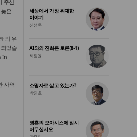
이 주신
 늦은
세상에서 가장 위대한
이야기
신성욱
형태의 유
 되었습
AI와의 진화론 토론(8-1)
허정윤
In
한 사역
소명자로 살고 있는가?
박진호
영혼의 오아시스에 잠시
머무십시오
강준민