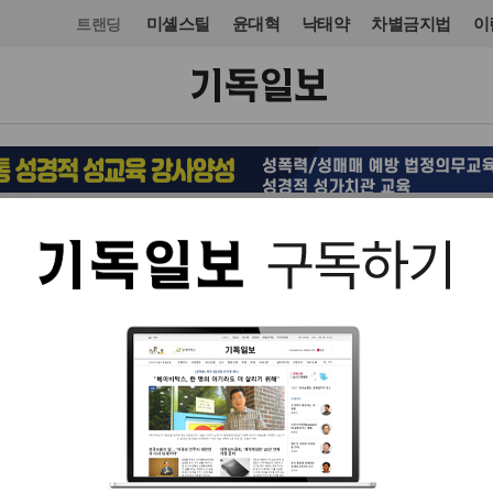
미셸스틸
윤대혁
낙태약
차별금지법
이
트랜딩
오피니언·칼럼
칼럼
입력 2025. 09. 16 09:15