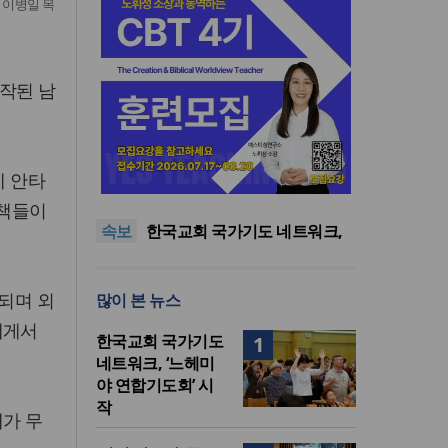
인 이병일 목
작된 남
한기연 “전쟁을 부르는 정책을
데 안타
중단하라”
정신건강 치료 인프라 부족…
정신질환 평생유병률 27.8%,
대한민국 경찰을 품는 기도와
 책들이
속보
중증 입원·재활 확충 과제
선교의 현장
한국교회 국가기도 네트워크,
‘느헤미야 연합기도회’ 시작
“기도로 시작한 스틸 美 대사,
한미동맹의 가교 되어주길”
한기연 “전쟁을 부르는 정책을
되며 외
많이 본 뉴스
중단하라”
정신건강 치료 인프라 부족…
정신질환 평생유병률 27.8%,
에게서
한국교회 국가기도
1
중증 입원·재활 확충 과제
네트워크, ‘느헤미
야 연합기도회’ 시
작
대가 무