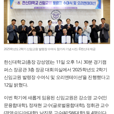
2025학년도 2학기 신임교원 발령장 수여식 참가자 기념 사진. ©한신대 제공
한신대학교(총장 강성영)는 11일 오후 1시 30분 경기캠
퍼스 장공관 3층 장공 대회의실에서 ‘2025학년도 2학기
신임교원 발령장 수여식 및 오리엔테이션’을 진행했다고
12일 밝혔다.
이번 학기에 새롭게 임용된 신임교원은 강소영 교수(인
문융합대학), 정재현 교수(글로벌융합대학), 정휘관 교수
(경영·미디어대학), 남진문 교수(AI·SW대학) 등 4명이다.