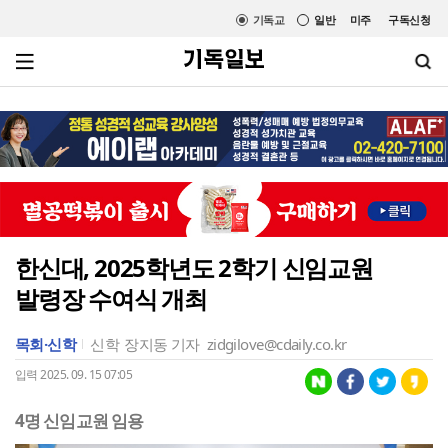
기독교
일반
미주
구독신청
한신대, 2025학년도 2학기 신임교원
발령장 수여식 개최
목회·신학
신학
장지동 기자
zidgilove@cdaily.co.kr
입력 2025. 09. 15 07:05
4명 신임교원 임용