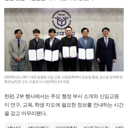
2025학년도 2학기 새로 임용된 신임 교원 사진(왼쪽부터 강성영 총장, 강소영·정재현·정
휘관·남진문 교수, 오용균 이사장) ©한신대 제공
한편, 2부 행사에서는 주요 행정 부서 소개와 신임교원
이 연구, 교육, 학생 지도에 필요한 정보를 안내하는 시간
을 갖고 마무리됐다.
#
한신대
#
한신대학교
#
강성영총장
#
오용균이사장
#
202