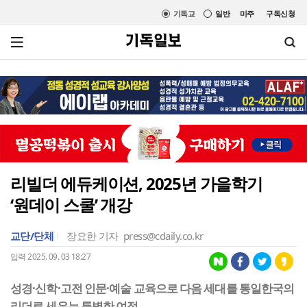
기독교
일반
미주
구독신청
리빌더 에듀케이션, 2025년 가을학기
‘원데이 스쿨’ 개강
교단/단체
장요한 기자
press@cdaily.co.kr
입력 2025. 09. 03 18:27
성경·신학·고전 인문·예술 교육으로 다음 세대를 통일한국의
리더로 세우는 특별한 여정