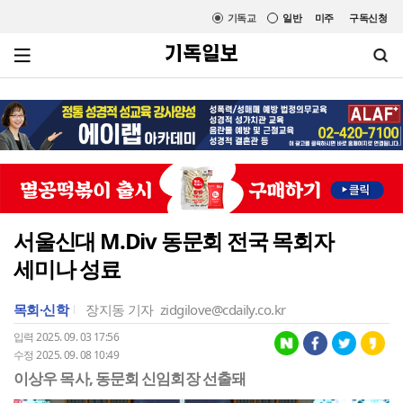
기독교
일반
미주
구독신청
서울신대 M.Div 동문회 전국 목회자
세미나 성료
목회·신학
장지동 기자
zidgilove@cdaily.co.kr
입력 2025. 09. 03 17:56
수정 2025. 09. 08 10:49
이상우 목사, 동문회 신임회장 선출돼