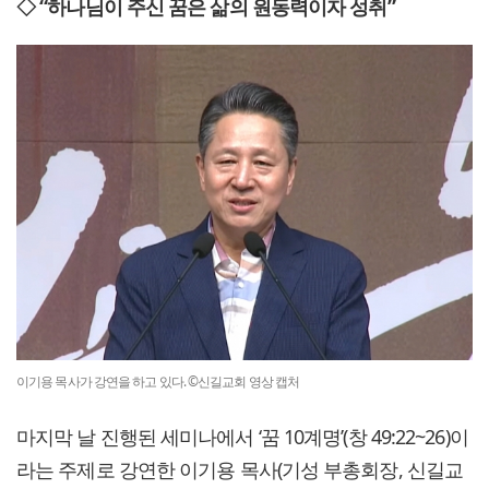
◇ “하나님이 주신 꿈은 삶의 원동력이자 성취”
이기용 목사가 강연을 하고 있다. ©신길교회 영상 캡처
마지막 날 진행된 세미나에서 ‘꿈 10계명’(창 49:22~26)이
라는 주제로 강연한 이기용 목사(기성 부총회장, 신길교