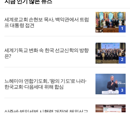
지금 인기 많은 뉴스
세계로교회 손현보 목사, 백악관에서 트럼
프 대통령 접견
1
세계기독교 변화 속 한국 선교신학의 방향
은?
2
느헤미야 연합기도회, ‘왕의 기도’로 나라·
한국교회·다음세대 위해 합심
3
상증세·법인세법 시행령 개정에 해외선교
지원 ‘위기’
4