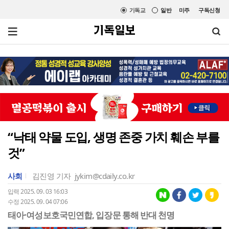
기독교
일반
미주
구독신청
“낙태 약물 도입, 생명 존중 가치 훼손 부를
것”
사회
김진영 기자
jykim@cdaily.co.kr
입력 2025. 09. 03 16:03
수정 2025. 09. 04 07:06
태아·여성보호국민연합, 입장문 통해 반대 천명