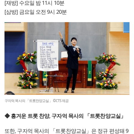
[재방] 수요일 밤 11시 10분
[삼방] 금요일 오전 9시 20분
구자억 목사의 「트롯찬양교실」 ©CTS 제공
◆ 흥겨운 트롯 찬양, 구자억 목사의 「트롯찬양교실」
또한, 구자억 목사의 「트롯찬양교실」은 정규 편성돼 9