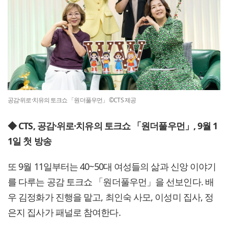
공감·위로·치유의 토크쇼 「원더풀우먼」 ©CTS 제공
◆ CTS, 공감·위로·치유의 토크쇼 「원더풀우먼」, 9월 1
1일 첫 방송
또 9월 11일부터는 40~50대 여성들의 삶과 신앙 이야기
를 다루는 공감 토크쇼 「원더풀우먼」을 선보인다. 배
우 김정화가 진행을 맡고, 최인숙 사모, 이성미 집사, 정
은지 집사가 패널로 참여한다.