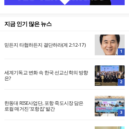
지금 인기 많은 뉴스
믿든지 타협하든지 결단하라(계 2:12-17)
1
세계기독교 변화 속 한국 선교신학의 방향
은?
2
한동대 RISE사업단, 포항 죽도시장 담은
로컬 매거진 ‘포항집’ 발간
3