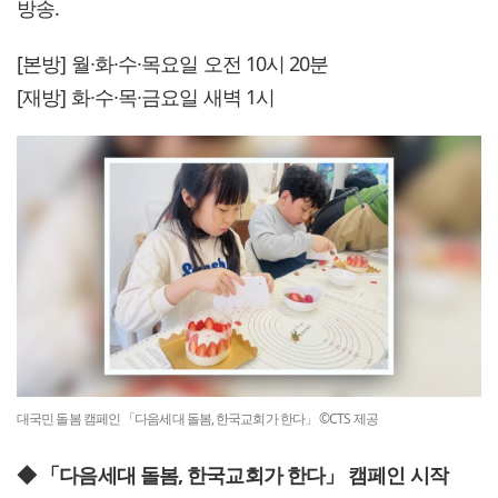
방송.
[본방] 월∙화∙수∙목요일 오전 10시 20분
[재방] 화∙수∙목∙금요일 새벽 1시
대국민 돌봄 캠페인 「다음세대 돌봄, 한국교회가 한다」 ©CTS 제공
◆ 「다음세대 돌봄, 한국교회가 한다」 캠페인 시작