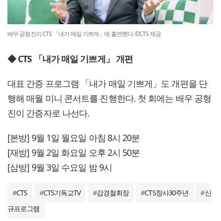
배우 공형진이 CTS 「내가 매일 기쁘게」에 출연했다. ©CTS 제공
◆ CTS 「내가 매일 기쁘게」 개편
대표 간증 프로그램 「내가 매일 기쁘게」도 개편을 단
행해 매월 미니 콘서트를 진행한다. 첫 회에는 배우 공형
진이 간증자로 나선다.
[본방] 9월 1일 월요일 아침 8시 20분
[재방] 9월 2일 화요일 오후 2시 50분
[삼방] 9월 3일 수요일 밤 9시
#
CTS
#
CTS기독교TV
#
감경철회장
#
CTS창사30주년
#
신
규프로그램