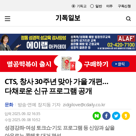
기독교
일반
미주
구독신청
CTS, 창사 30주년 맞아 가을 개편…
다채로운 신규 프로그램 공개
문화
방송·연예
장지동 기자
zidgilove@cdaily.co.kr
입력 2025. 09. 02 16:35
수정 2025. 09. 08 10:52
성경강좌·여성 토크쇼·기도 프로그램 등 신앙과 삶을
아우르는 콘텐츠 대거 편성