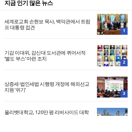
지금 인기 많은 뉴스
세계로교회 손현보 목사, 백악관에서 트럼
프 대통령 접견
1
기감 이대위, 감신대 도서관에 퀴어서적
‘별도 부스’ 마련 조치
2
상증세·법인세법 시행령 개정에 해외선교
지원 ‘위기’
3
올리벳대학교, 120만 평 리버사이드 대학
캠퍼스 영구 사용 승인… 장기 개발 기반 확
보
4