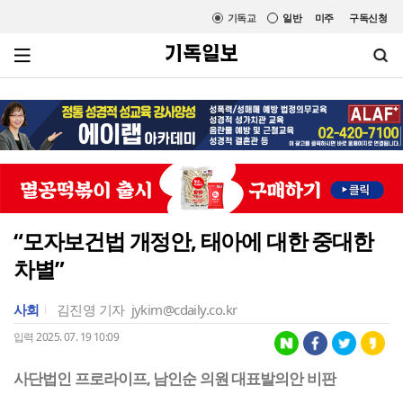
기독교
일반
미주
구독신청
“모자보건법 개정안, 태아에 대한 중대한
차별”
사회
김진영 기자
jykim@cdaily.co.kr
입력 2025. 07. 19 10:09
사단법인 프로라이프, 남인순 의원 대표발의안 비판