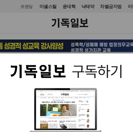
미셸스틸
윤대혁
낙태약
차별금지법
이
트랜딩
국제
미주·중남미
입력 2025. 06. 09 16:58