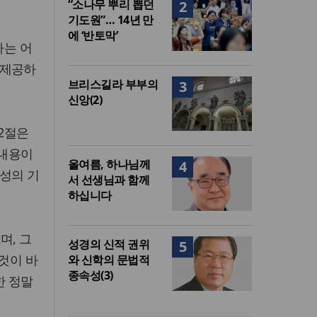
“소나무 뿌리 뽑던
2
기도원”… 14년 만
에 ‘반토막’
나는 어
 제공하
브리스길라 부부의
3
신앙(2)
2절은
 내용이
올여름, 하나님께
4
성의 기
서 선생님과 함께
하십니다
며, 그
성경의 신적 권위
5
것이 바
와 신학의 문법적
종속성(3)
한 정말