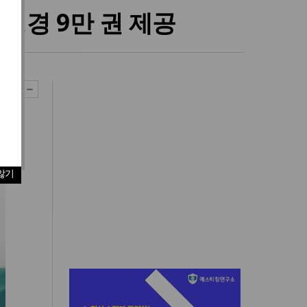
성경 9만 권 제공
않기