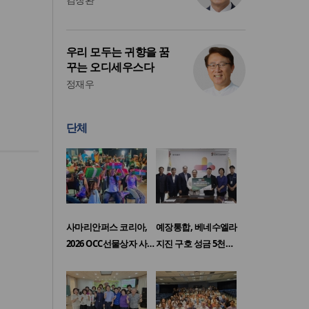
우리 모두는 귀향을 꿈
꾸는 오디세우스다
정재우
단체
사마리안퍼스 코리아,
예장통합, 베네수엘라
2026 OCC선물상자 사…
지진 구호 성금 5천…