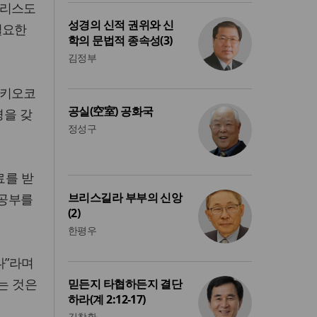
그리스도
성경의 신적 권위와 신
필요한
학의 문법적 종속성(3)
김정부
 키오코
공실(空室) 공화국
경을 갖
정성구
료를 받
브리스길라 부부의 신앙
 공부를
(2)
한평우
다”라며
는 것은
믿든지 타협하든지 결단
하라(계 2:12-17)
김창환