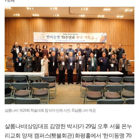
샬롬나비 제29회 학술대회 참석자 단체 사진. ©샬롬나비 제공
샬롬나비(상임대표 김영한 박사)가 29일 오후 서울 온누
리교회 양재 캠퍼스(횃불회관) 화평홀에서 ‘한미동맹 70