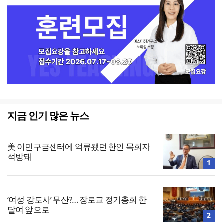
지금 인기 많은 뉴스
美 이민구금센터에 억류됐던 한인 목회자
석방돼
1
‘여성 강도사’ 무산?… 장로교 정기총회 한
달여 앞으로
2