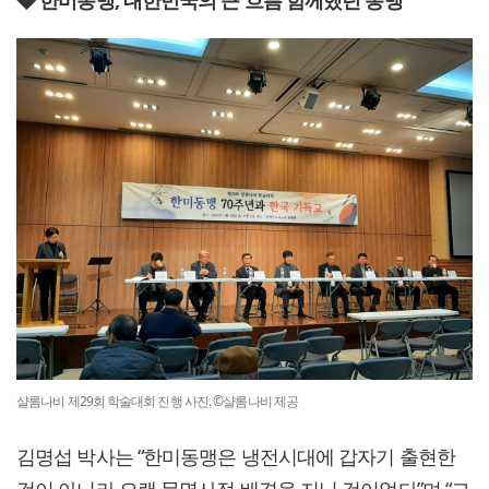
샬롬나비 제29회 학술대회 진행 사진. ©샬롬나비 제공
김명섭 박사는 “한미동맹은 냉전시대에 갑자기 출현한