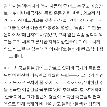
김 박사는 “우리나라 역대 대통령 중 어느 누구도 이승만
보다 뛰어난 애국정신, 독립 운동 경력, 학력, 외교적 식
견, 국제적 네트워크를 갖춘 자가 없다”며 “국제사회에서
시대를 앞섰던 이승만 대통령의 별명은 ‘독립에 미친 늙
은이’에서 ‘예언자’로 바뀌었고, 그의 앞선 각종 정책과 외
교는 그가 세우고 봉사한 자유대한민국이 그 어느 나라
와도 비교될 수 없는 ‘기적의 나라’로 불리게 된 초석이 됐
다”고 했다.
이어 “한국교회는 감리교 장로요 일평생 국가의 독립을
위하여 헌신한 이승만을 탁월한 독립운동가요 국가의 건
국 지도자로 모셔야 할 것이다. 더 나아가 자유 대한민국
을 건국한 이승만을 국부(國父)로 추대해야 할 것”이라며
“한국교회는 그가 말년에 경륜이 부족한 측근들의 권력
욕으로 인해 독재의 비난을 받고 물러난 불행한 행적까