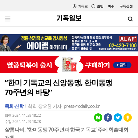
기독교
일반
미주
구독신청
“한미 기독교의 신앙동맹, 한미동맹
70주년의 바탕”
목회·신학
학회
장요한 기자
press@cdaily.co.kr
입력 2024. 11. 29 18:22
수정 2024. 11. 29 18:28
샬롬나비, ‘한미동맹 70주년과 한국 기독교’ 주제 학술대회
개최