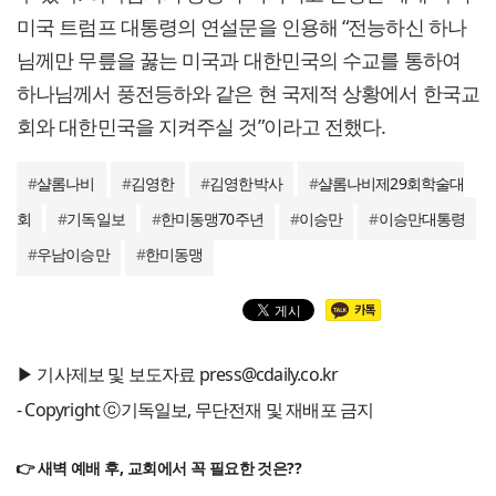
미국 트럼프 대통령의 연설문을 인용해 “전능하신 하나
님께만 무릎을 꿇는 미국과 대한민국의 수교를 통하여
하나님께서 풍전등하와 같은 현 국제적 상황에서 한국교
회와 대한민국을 지켜주실 것”이라고 전했다.
#
샬롬나비
#
김영한
#
김영한박사
#
샬롬나비제29회학술대
회
#
기독일보
#
한미동맹70주년
#
이승만
#
이승만대통령
#
우남이승만
#
한미동맹
▶ 기사제보 및 보도자료 press@cdaily.co.kr
- Copyright ⓒ기독일보, 무단전재 및 재배포 금지
👉 새벽 예배 후, 교회에서 꼭 필요한 것은??